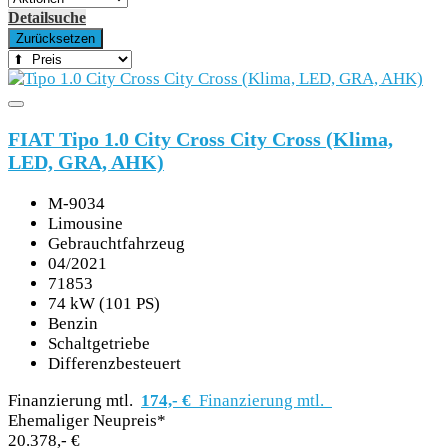
Detailsuche
Unternehmen
Zurücksetzen
FIAT Tipo 1.0 City Cross City Cross (Klima,
LED, GRA, AHK)
M-9034
Limousine
Gebrauchtfahrzeug
04/2021
71853
SCHNELLEINSTIEG
74 kW (101 PS)
Benzin
Schaltgetriebe
Differenzbesteuert
Finanzierung mtl.
174,- €
Finanzierung mtl.
Ehemaliger Neupreis*
KONTAKT/ANFAHRT
20.378,- €