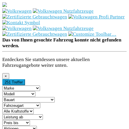
Neuwagen
Gebrauchtwagen
Werkstatt
Das von Ihnen gesuchte Fahrzeug konnte nicht gefunden
werden.
Gewerbe- &
Entdecken Sie stattdessen unsere aktuellen
Fahrzeugangebote weiter unten.
Großkunden
×
E-Mobilität
251 Treffer
Diensteistungen
Karriere
Ansprechpartner