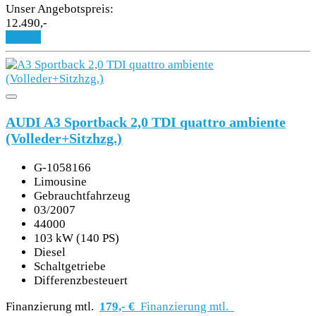
Unser Angebotspreis:
12.490,-
SERVICETERMIN
Details
AUDI A3 Sportback 2,0 TDI quattro ambiente
(Volleder+Sitzhzg.)
ANGEBOTE
G-1058166
Limousine
Gebrauchtfahrzeug
KARRIERE
03/2007
44000
103 kW (140 PS)
Diesel
FAHRZEUGBESTAND
Schaltgetriebe
Differenzbesteuert
Finanzierung mtl.
179,- €
Finanzierung mtl.