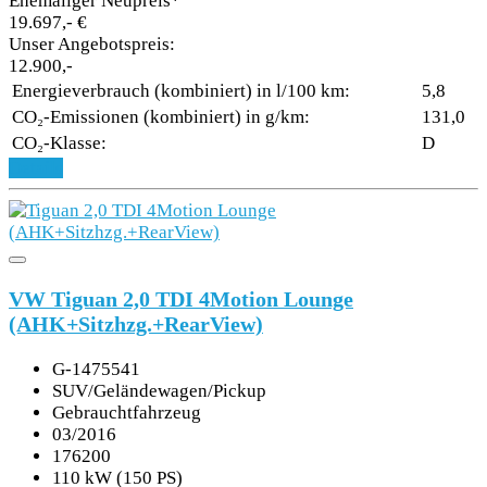
Ehemaliger Neupreis*
19.697,- €
Unser Angebotspreis:
12.900,-
Energieverbrauch (kombiniert) in l/100 km:
5,8
CO₂-Emissionen (kombiniert) in g/km:
131,0
CO₂-Klasse:
D
Details
VW Tiguan 2,0 TDI 4Motion Lounge
(AHK+Sitzhzg.+RearView)
G-1475541
SUV/Geländewagen/Pickup
Gebrauchtfahrzeug
03/2016
176200
110 kW (150 PS)