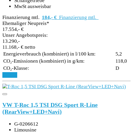
Schaltgetriebe
MwSt ausweisbar
Finanzierung mtl.
184,- €
Finanzierung mtl.
Ehemaliger Neupreis*
17.554,- €
Unser Angebotspreis:
13.290,-
11.168,- € netto
Energieverbrauch (kombiniert) in l/100 km:
5,2
CO₂-Emissionen (kombiniert) in g/km:
118,0
CO₂-Klasse:
D
Details
VW T-Roc 1,5 TSI DSG Sport R-Line
(RearView+LED+Navi)
G-0206612
Limousine