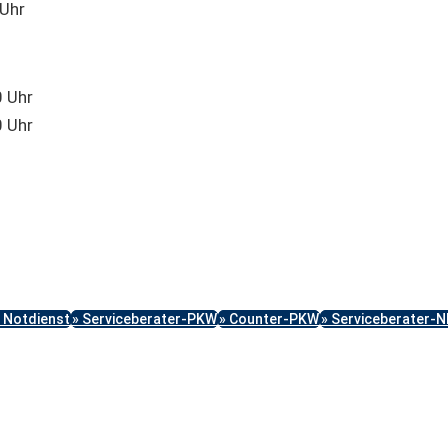
Uhr
0 Uhr
0 Uhr
 Notdienst
» Serviceberater-PKW
» Counter-PKW
» Serviceberater-