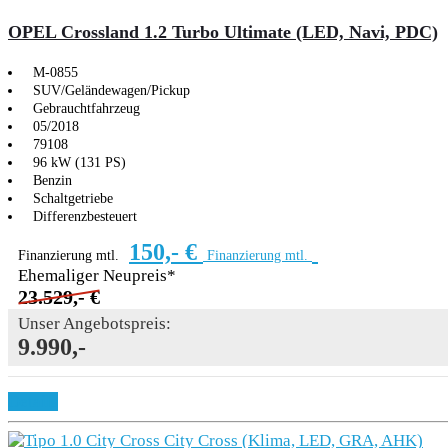
OPEL Crossland 1.2 Turbo Ultimate (LED, Navi, PDC)
M-0855
SUV/Geländewagen/Pickup
Gebrauchtfahrzeug
05/2018
79108
96 kW (131 PS)
Benzin
Schaltgetriebe
Differenzbesteuert
150,- €
Finanzierung mtl.
Finanzierung mtl.
Ehemaliger Neupreis*
23.529,- €
Unser Angebotspreis:
9.990,-
Details