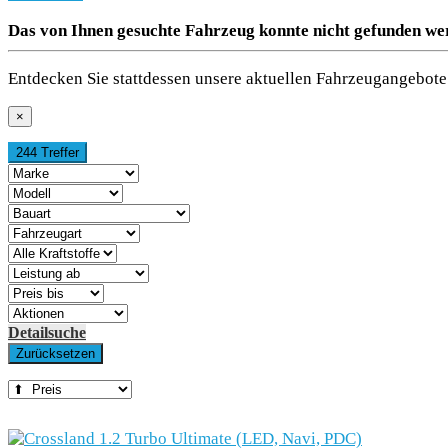
Das von Ihnen gesuchte Fahrzeug konnte nicht gefunden we
Entdecken Sie stattdessen unsere aktuellen Fahrzeugangebote 
×
244 Treffer
Detailsuche
Zurücksetzen