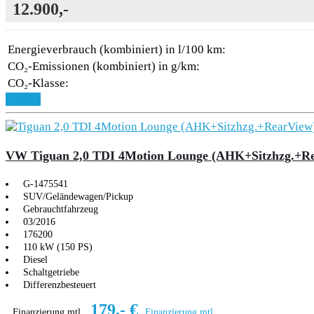
12.900,-
Energieverbrauch (kombiniert) in l/100 km:
CO₂-Emissionen (kombiniert) in g/km:
CO₂-Klasse:
Details
VW Tiguan 2,0 TDI 4Motion Lounge (AHK+Sitzhzg.+R
G-1475541
SUV/Geländewagen/Pickup
Gebrauchtfahrzeug
03/2016
176200
110 kW (150 PS)
Diesel
Schaltgetriebe
Differenzbesteuert
179,- €
Finanzierung mtl.
Finanzierung mtl.