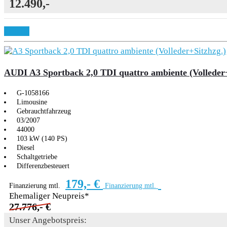
12.490,-
Details
AUDI A3 Sportback 2,0 TDI quattro ambiente (Volleder+
G-1058166
Limousine
Gebrauchtfahrzeug
03/2007
44000
103 kW (140 PS)
Diesel
Schaltgetriebe
Differenzbesteuert
179,- €
Finanzierung mtl.
Finanzierung mtl.
Ehemaliger Neupreis*
27.776,- €
Unser Angebotspreis: