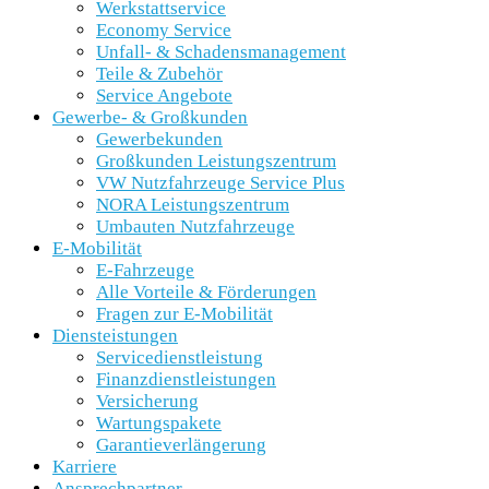
Werkstattservice
Economy Service
Unfall- & Schadensmanagement
Teile & Zubehör
Service Angebote
Gewerbe- & Großkunden
Gewerbekunden
Großkunden Leistungszentrum
VW Nutzfahrzeuge Service Plus
NORA Leistungszentrum
Umbauten Nutzfahrzeuge
E-Mobilität
E-Fahrzeuge
Alle Vorteile & Förderungen
Fragen zur E-Mobilität
Diensteistungen
Servicedienstleistung
Finanzdienstleistungen
Versicherung
Wartungspakete
Garantieverlängerung
Karriere
Ansprechpartner