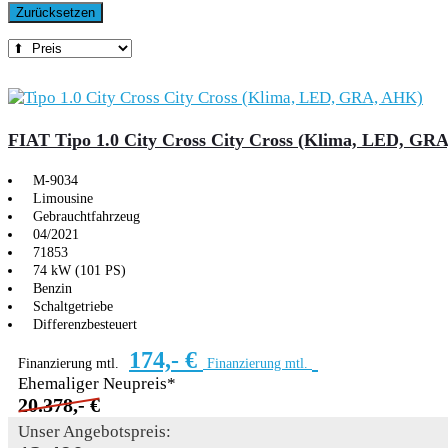
Zurücksetzen
FIAT Tipo 1.0 City Cross City Cross (Klima, LED, GR
M-9034
Limousine
Gebrauchtfahrzeug
04/2021
71853
74 kW (101 PS)
Benzin
Schaltgetriebe
Differenzbesteuert
174,- €
Finanzierung mtl.
Finanzierung mtl.
Ehemaliger Neupreis*
20.378,- €
Unser Angebotspreis: