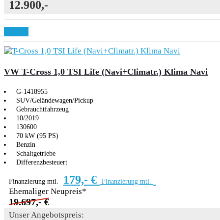
12.900,-
Details
VW T-Cross 1,0 TSI Life (Navi+Climatr.) Klima Navi
G-1418955
SUV/Geländewagen/Pickup
Gebrauchtfahrzeug
10/2019
130600
70 kW (95 PS)
Benzin
Schaltgetriebe
Differenzbesteuert
179,- €
Finanzierung mtl.
Finanzierung mtl.
Ehemaliger Neupreis*
19.697,- €
Unser Angebotspreis: