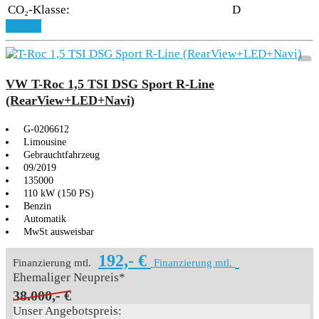
CO₂-Klasse:
D
Details
VW T-Roc 1,5 TSI DSG Sport R-Line
(RearView+LED+Navi)
G-0206612
Limousine
Gebrauchtfahrzeug
09/2019
135000
110 kW (150 PS)
Benzin
Automatik
MwSt ausweisbar
192,- €
Finanzierung mtl.
Finanzierung mtl.
Ehemaliger Neupreis*
38.000,- €
Unser Angebotspreis: