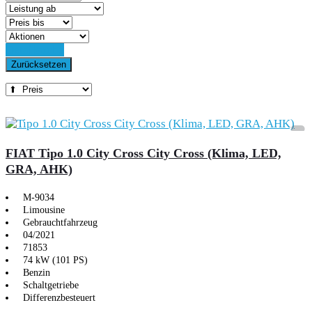
Detailsuche
Zurücksetzen
FIAT Tipo 1.0 City Cross City Cross (Klima, LED,
GRA, AHK)
M-9034
Limousine
Gebrauchtfahrzeug
04/2021
71853
74 kW (101 PS)
Benzin
Schaltgetriebe
Differenzbesteuert