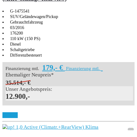
G-1475541
SUV/Geländewagen/Pickup
Gebrauchtfahrzeug
03/2016
176200
110 kW (150 PS)
Diesel
Schaltgetriebe
Differenzbesteuert
179,- €
Finanzierung mtl.
Finanzierung mtl.
Ehemaliger Neupreis*
35.514,- €
Unser Angebotspreis:
12.900,-
Details