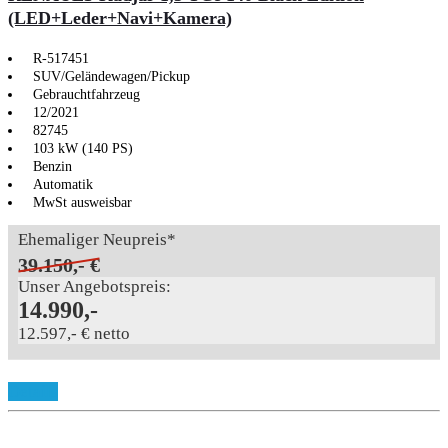
(LED+Leder+Navi+Kamera)
R-517451
SUV/Geländewagen/Pickup
Gebrauchtfahrzeug
12/2021
82745
103 kW (140 PS)
Benzin
Automatik
MwSt ausweisbar
Ehemaliger Neupreis*
39.150,- €
Unser Angebotspreis:
14.990,-
12.597,- € netto
Details