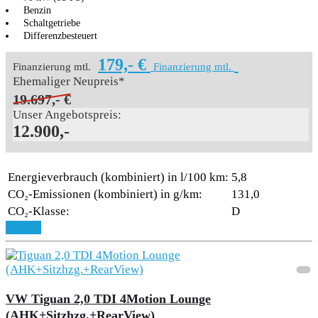
Benzin
Schaltgetriebe
Differenzbesteuert
179,- €
Finanzierung mtl.
Finanzierung mtl.
Ehemaliger Neupreis*
19.697,- €
Unser Angebotspreis:
12.900,-
Energieverbrauch (kombiniert) in l/100 km:
5,8
CO₂-Emissionen (kombiniert) in g/km:
131,0
CO₂-Klasse:
D
Details
VW Tiguan 2,0 TDI 4Motion Lounge
(AHK+Sitzhzg.+RearView)