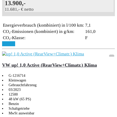
13.900,-
11.681,- € netto
Energieverbrauch (kombiniert) in l/100 km:
7,1
CO₂-Emissionen (kombiniert) in g/km:
161,0
CO₂-Klasse:
F
Details
VW up! 1,0 Active (RearView+Climatr.) Klima
G-1216714
Kleinwagen
Gebrauchtfahrzeug
03/2023
12500
48 kW (65 PS)
Benzin
Schaltgetriebe
MwSt ausweisbar