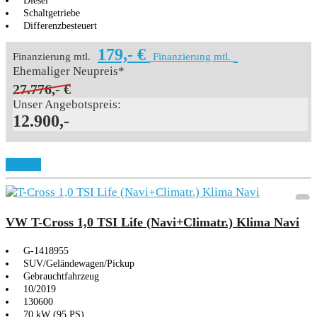
Diesel
Schaltgetriebe
Differenzbesteuert
179,- €
Finanzierung mtl.
Finanzierung mtl.
Ehemaliger Neupreis*
27.776,- €
Unser Angebotspreis:
12.900,-
Details
VW T-Cross 1,0 TSI Life (Navi+Climatr.) Klima Navi
G-1418955
SUV/Geländewagen/Pickup
Gebrauchtfahrzeug
10/2019
130600
70 kW (95 PS)