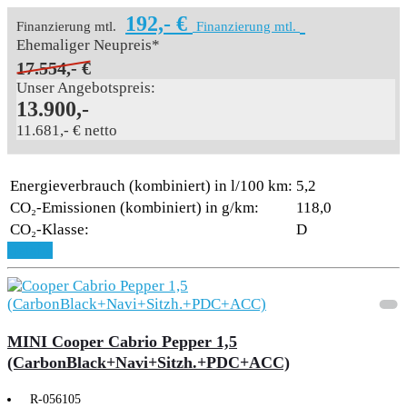
192,- €
Finanzierung mtl.
Finanzierung mtl.
Ehemaliger Neupreis*
17.554,- €
Unser Angebotspreis:
13.900,-
11.681,- € netto
Energieverbrauch (kombiniert) in l/100 km:
5,2
CO₂-Emissionen (kombiniert) in g/km:
118,0
CO₂-Klasse:
D
Details
MINI Cooper Cabrio Pepper 1,5
(CarbonBlack+Navi+Sitzh.+PDC+ACC)
R-056105